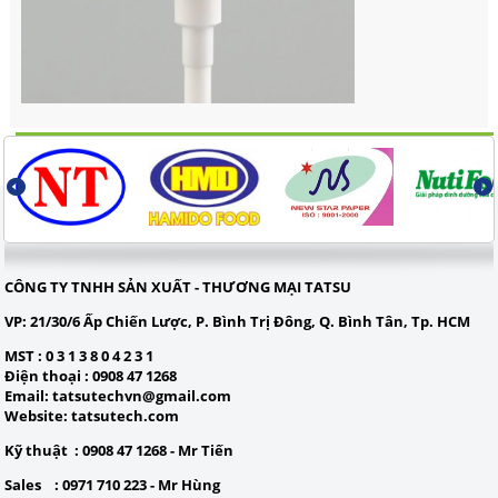
CÔNG TY TNHH SẢN XUẤT - THƯƠNG MẠI TATSU
VP:
21/30/6 Ấp Chiến Lược, P. Bình Trị Đông, Q. Bình Tân, Tp. HCM
MST
: 0 3 1 3 8 0 4 2 3 1
Điện thoạ
i : 0908 47 1268
Email
:
tatsutechvn@gmail.com
Website
: tatsutech.com
Kỹ thuật :
0908 47 1268 - Mr Tiến
Sales :
0971 710 223 - Mr Hùng