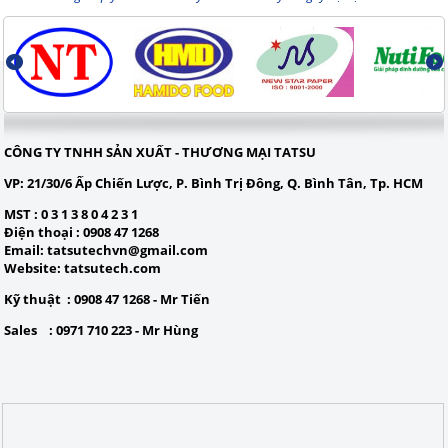
CÔNG TY TNHH SẢN XUẤT - THƯƠNG MẠI TATSU
VP:
21/30/6 Ấp Chiến Lược, P. Bình Trị Đông, Q. Bình Tân, Tp. HCM
MST
: 0 3 1 3 8 0 4 2 3 1
Điện thoạ
i : 0908 47 1268
Email
:
tatsutechvn@gmail.com
Website
: tatsutech.com
Kỹ thuật :
0908 47 1268 - Mr Tiến
Sales :
0971 710 223 - Mr Hùng