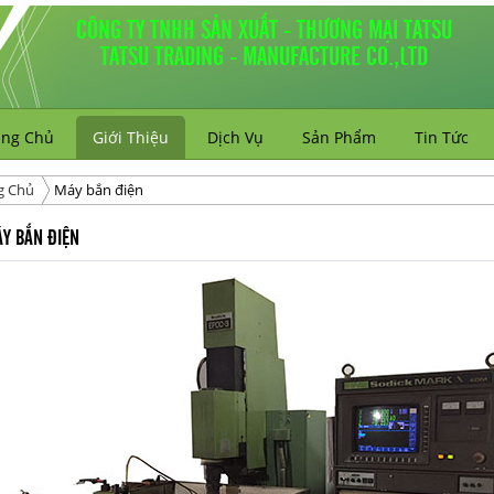
CÔNG TY TNHH SẢN XUẤT - THƯƠNG MẠI TATSU
TATSU TRADING - MANUFACTURE CO.,LTD
ang Chủ
Giới Thiệu
Dịch Vụ
Sản Phẩm
Tin Tức
g Chủ
Máy bắn điện
Y BẮN ĐIỆN