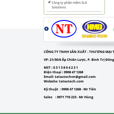
Công ty phần mềm SLK
Solutions
CÔNG TY TNHH SẢN XUẤT - THƯƠNG MẠI 
VP:
21/30/6 Ấp Chiến Lược, P. Bình Trị Đôn
MST
: 0 3 1 3 8 0 4 2 3 1
Điện thoạ
i : 0908 47 1268
Email
:
tatsutechvn@gmail.com
Website
: tatsutech.com
Kỹ thuật :
0908 47 1268 - Mr Tiến
Sales :
0971 710 223 - Mr Hùng