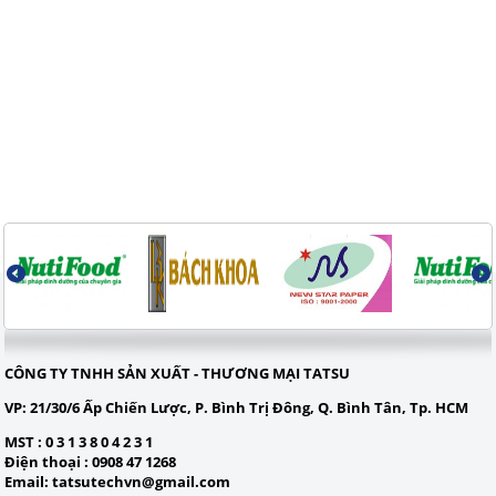
CÔNG TY TNHH SẢN XUẤT - THƯƠNG MẠI TATSU
VP:
21/30/6 Ấp Chiến Lược, P. Bình Trị Đông, Q. Bình Tân, Tp. HCM
MST
: 0 3 1 3 8 0 4 2 3 1
Điện thoạ
i : 0908 47 1268
Email
:
tatsutechvn@gmail.com